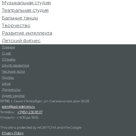
Музыкальная студия
Театральная студия
Бальные танцы
Творчество
Развитие интеллекта
Детский фитнес
Главная
О нас
Отзывы
Центр развития
Частные ясли
Группы
Цена
Документы
Адрес садика
197198, г. Санкт-Петербург, ул. Съезжинская, дом 26-28.
adm@sad-edelveis.ru
Телефон:
+7(812) 230 81 07
Открыто - с 8:30 до 19:00.
This site is protected by reCAPTCHA and the Google
Privacy Policy