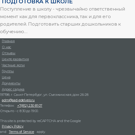
ПОДГОТОВКА К ШКОЛЕ
Поступление в школу - чрезвычайно ответственный
момент как для первоклассника, так и для его
родителей. Подготовить старших дошкольников к
обучению…
Главная
О нас
Отзывы
Центр развития
Частные ясли
Группы
Цена
Документы
Адрес садика
197198, г. Санкт-Петербург, ул. Съезжинская, дом 26-28.
adm@sad-edelveis.ru
Телефон:
+7(812) 230 81 07
Открыто - с 8:30 до 19:00.
This site is protected by reCAPTCHA and the Google
Privacy Policy
and
Terms of Service
apply.