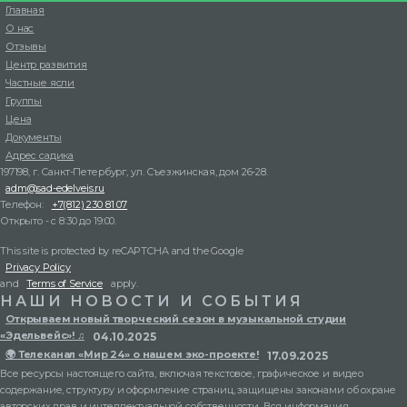
Главная
О нас
Отзывы
Центр развития
Частные ясли
Группы
Цена
Документы
Адрес садика
197198, г. Санкт-Петербург, ул. Съезжинская, дом 26-28.
adm@sad-edelveis.ru
Телефон:
+7(812) 230 81 07
Открыто - с 8:30 до 19:00.
This site is protected by reCAPTCHA and the Google
Privacy Policy
and
Terms of Service
apply.
НАШИ НОВОСТИ И СОБЫТИЯ
Открываем новый творческий сезон в музыкальной студии
«Эдельвейс»! ♫
04.10.2025
🌍 Телеканал «Мир 24» о нашем эко-проекте!
17.09.2025
Все ресурсы настоящего сайта, включая текстовое, графическое и видео
содержание, структуру и оформление страниц, защищены законами об охране
авторских прав и интеллектуальной собственности. Вся информация,