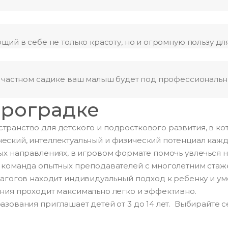
щий в себе не только красоту, но и огромную пользу дл
ем частном садике ваш малыш будет под профессионал
троградке
транство для детского и подросткового развития, в к
еский, интеллектуальный и физический потенциал кажд
ых направлениях, в игровом формате помочь увлечься н
т команда опытных преподавателей с многолетним ста
дагогов находит индивидуальный подход к ребенку и ум
ния проходит максимально легко и эффективно.
зования приглашает детей от 3 до 14 лет. Выбирайте с