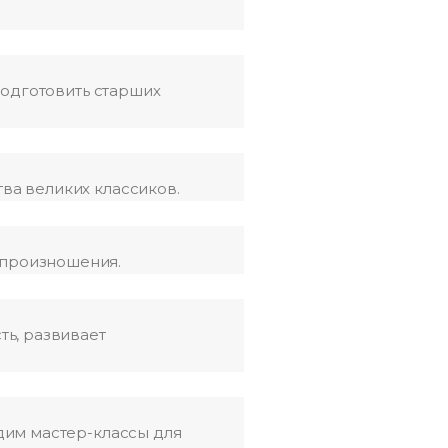
Подготовить старших
ва великих классиков.
опроизношения.
ть, развивает
дим мастер-классы для