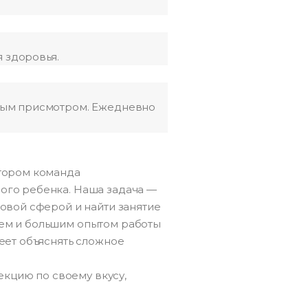
я здоровья.
ьным присмотром. Ежедневно
отором команда
ого ребенка. Наша задача —
овой сферой и найти занятие
жем и большим опытом работы
еет объяснять сложное
екцию по своему вкусу,