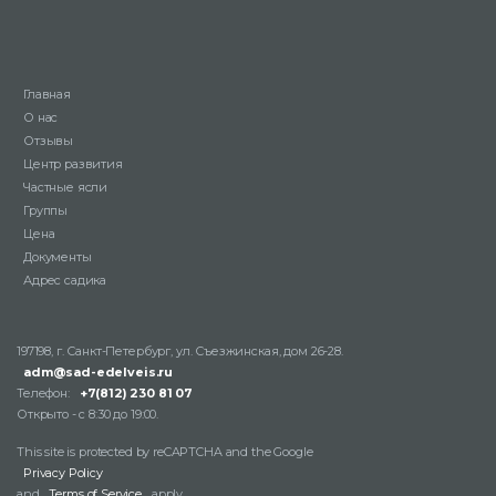
Главная
О нас
Отзывы
Центр развития
Частные ясли
Группы
Цена
Документы
Адрес садика
197198, г. Санкт-Петербург, ул. Съезжинская, дом 26-28.
adm@sad-edelveis.ru
Телефон:
+7(812) 230 81 07
Открыто - с 8:30 до 19:00.
This site is protected by reCAPTCHA and the Google
Privacy Policy
and
Terms of Service
apply.