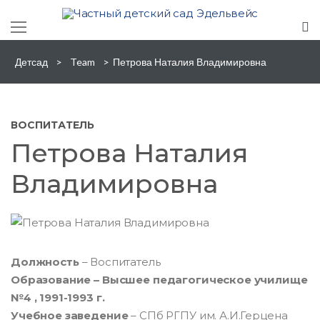
Skip
to
content
Сведения об общеобразовательной организации
Детсад
>
Team
>
Петрова Наталия Владимировна
ВОСПИТАТЕЛЬ
Петрова Наталия
Владимировна
Должность
– Воспитатель
Образование – Высшее педагогическое училище
№4 , 1991-1993 г.
Учебное заведение
– СПб РГПУ им. А.И.Герцена