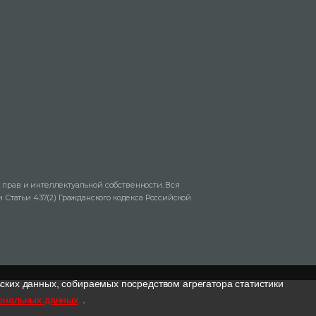
 прав и интеллектуальной собственности. Вся
Статьи 437(2) Гражданского кодекса Российской
ских данных, собираемых посредством агрегатора статистики
сональных данных
.