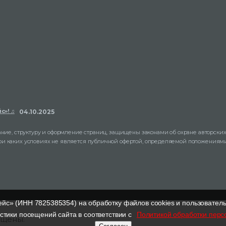
с»! ♫
04.10.2025
ание, структуру и оформление страниц, защищены законами об охране авторских
ри каких условиях не является публичной офертой, определяемой положениями 
йс» (ИНН 7825385354) на обработку файлов cookies и пользователь
стики посещений сайта в соответствии с
Политикой обработки пер
ищены.