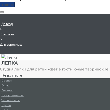
Поиск
Детсад
>
Services
>
Для взрослых
ЛЕПКА
Студия лепки для детей ждет в гости юные творческие
Read more
Главная
О нас
Отзывы
Центр развития
Частные ясли
Группы