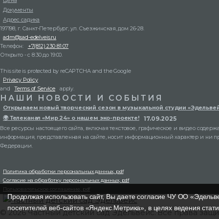
Цена
Документы
Адрес садика
197198, г. Санкт-Петербург, ул. Съезжинская, дом 26-28.
adm@sad-edelveis.ru
Телефон:
+7(812) 230 81 07
Открыто - с 8:30 до 19:00.
This site is protected by reCAPTCHA and the Google
Privacy Policy
and
Terms of Service
apply.
НАШИ НОВОСТИ И СОБЫТИЯ
Открываем новый творческий сезон в музыкальной студии «Эдельвей
🌍 Телеканал «Мир 24» о нашем эко-проекте!
17.09.2025
Все ресурсы настоящего сайта, включая текстовое, графическое и видео содерж
информация, представленная на сайте, носит информационный характер и ни п
Федерации.
Политика обработки персональных данных, pdf
Согласие на обработку персональных данных, pdf
Пользовательское соглашение, pdf
Продолжая использовать сайт, Вы даете согласие ЧУ ОО «Эдельве
посетителей веб-сайтов «Яндекс.Метрика», в целях ведения стати
© 2026 Частный детский сад Эдельвейс. Все права защ